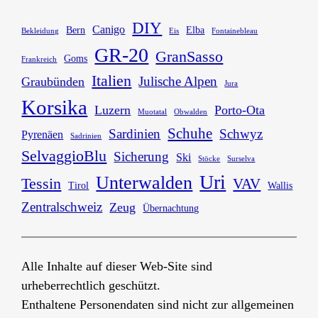
DIY
Canigo
Bern
Elba
Bekleidung
Eis
Fontainebleau
GR-20
GranSasso
Goms
Frankreich
Italien
Julische Alpen
Graubünden
Jura
Korsika
Luzern
Porto-Ota
Muotatal
Obwalden
Schuhe
Sardinien
Schwyz
Pyrenäen
Sadrinien
SelvaggioBlu
Sicherung
Ski
Stöcke
Surselva
Uri
Unterwalden
Tessin
VAV
Tirol
Wallis
Zentralschweiz
Zeug
Übernachtung
Alle Inhalte auf dieser Web-Site sind
urheberrechtlich geschützt.
Enthaltene Personendaten sind nicht zur allgemeinen