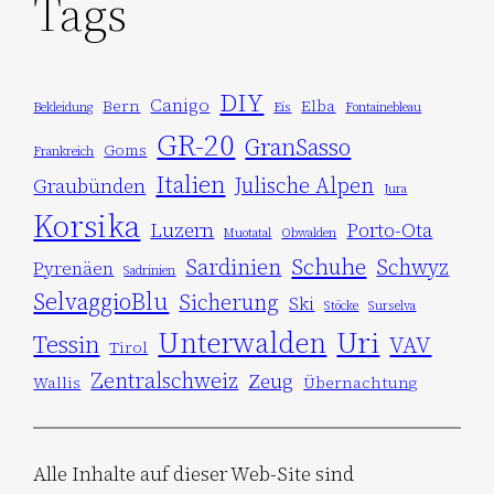
Tags
DIY
Canigo
Bern
Elba
Bekleidung
Eis
Fontainebleau
GR-20
GranSasso
Goms
Frankreich
Italien
Julische Alpen
Graubünden
Jura
Korsika
Luzern
Porto-Ota
Muotatal
Obwalden
Schuhe
Sardinien
Schwyz
Pyrenäen
Sadrinien
SelvaggioBlu
Sicherung
Ski
Stöcke
Surselva
Uri
Unterwalden
Tessin
VAV
Tirol
Zentralschweiz
Zeug
Wallis
Übernachtung
Alle Inhalte auf dieser Web-Site sind