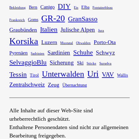
DIY
Canigo
Bern
Elba
Bekleidung
Eis
Fontainebleau
GR-20
GranSasso
Goms
Frankreich
Italien
Julische Alpen
Graubünden
Jura
Korsika
Luzern
Porto-Ota
Muotatal
Obwalden
Schuhe
Sardinien
Schwyz
Pyrenäen
Sadrinien
SelvaggioBlu
Sicherung
Ski
Stöcke
Surselva
Uri
Unterwalden
Tessin
VAV
Tirol
Wallis
Zentralschweiz
Zeug
Übernachtung
Alle Inhalte auf dieser Web-Site sind
urheberrechtlich geschützt.
Enthaltene Personendaten sind nicht zur allgemeinen
Bearbeitung freigegeben.