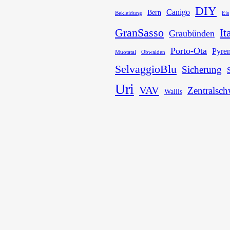
DIY
Canigo
Bern
Bekleidung
Eis
GranSasso
It
Graubünden
Porto-Ota
Pyre
Muotatal
Obwalden
SelvaggioBlu
Sicherung
Uri
VAV
Zentralsch
Wallis