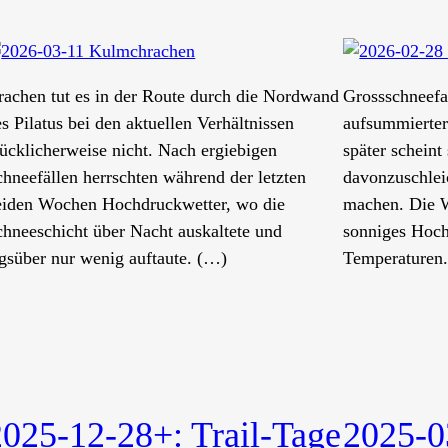
rachen tut es in der Route durch die Nordwand
Grossschneefa
s Pilatus bei den aktuellen Verhältnissen
aufsummierte
lücklicherweise nicht. Nach ergiebigen
später scheint
chneefällen herrschten während der letzten
davonzuschlei
eiden Wochen Hochdruckwetter, wo die
machen. Die W
chneeschicht über Nacht auskaltete und
sonniges Hoch
agsüber nur wenig auftaute. (…)
Temperaturen
2025-12-28+: Trail-Tage
2025-0