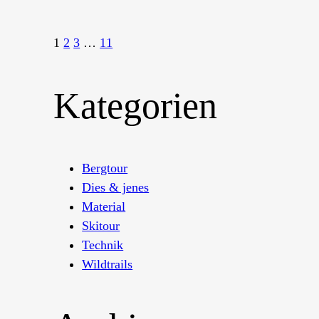
1
2
3
…
11
Kategorien
Bergtour
Dies & jenes
Material
Skitour
Technik
Wildtrails