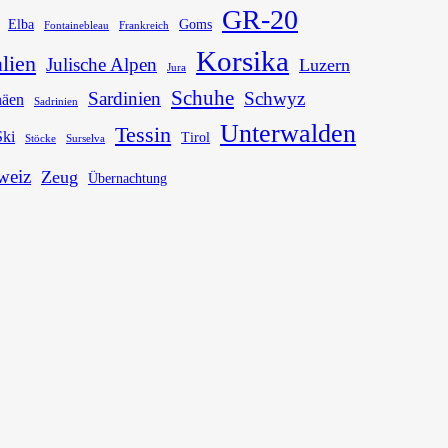
GR-20
Elba
Goms
Fontainebleau
Frankreich
Korsika
alien
Julische Alpen
Luzern
Jura
Schuhe
Sardinien
Schwyz
näen
Sadrinien
Unterwalden
Tessin
Ski
Tirol
Stöcke
Surselva
weiz
Zeug
Übernachtung