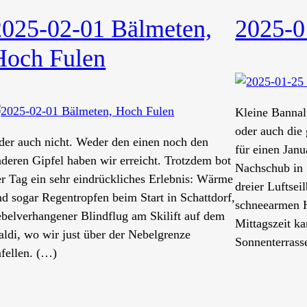
2025-02-01 Bälmeten,
2025-0
Hoch Fulen
Kleine Bannalp
oder auch die
der auch nicht. Weder den einen noch den
für einen Jan
nderen Gipfel haben wir erreicht. Trotzdem bot
Nachschub in 
er Tag ein sehr eindrückliches Erlebnis: Wärme
dreier Luftse
nd sogar Regentropfen beim Start in Schattdorf,
schneearmen H
ebelverhangener Blindflug am Skilift auf dem
Mittagszeit ka
aldi, wo wir just über der Nebelgrenze
Sonnenterrass
nfellen. (…)