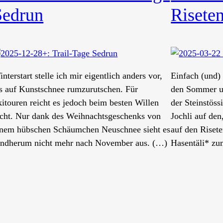
Sedrun
Risete
nterstart stelle ich mir eigentlich anders vor,
Einfach (und)
ls auf Kunstschnee rumzurutschen. Für
den Sommer un
kitouren reicht es jedoch beim besten Willen
der Steinstöss
icht. Nur dank des Weihnachtsgeschenks von
Jochli auf den
inem hübschen Schäumchen Neuschnee sieht es
auf den Riset
undherum nicht mehr nach November aus. (…)
Hasentäli* zu