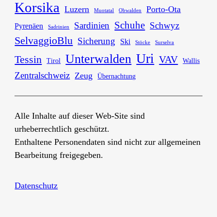
Korsika
Luzern
Porto-Ota
Muotatal
Obwalden
Schuhe
Sardinien
Schwyz
Pyrenäen
Sadrinien
SelvaggioBlu
Sicherung
Ski
Stöcke
Surselva
Uri
Unterwalden
Tessin
VAV
Tirol
Wallis
Zentralschweiz
Zeug
Übernachtung
Alle Inhalte auf dieser Web-Site sind
urheberrechtlich geschützt.
Enthaltene Personendaten sind nicht zur allgemeinen
Bearbeitung freigegeben.
Datenschutz
Anmelden